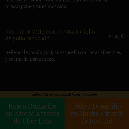
mascarpone y nuez moscada.
ROLLO DI POLLO AI FUNGHI (Rollo
14.95 €
de pollo rebozado)
Relleno de jamón york, mozzarella con setas silvestres
y crema de parmesano.
Entrecot Al Ajo Con Tomate Cherry Y Romero
Pide a Domicilio
Pide a Domicilio
en Aluche a través
en Aluche a través
de Uber Eats
de Just Eat