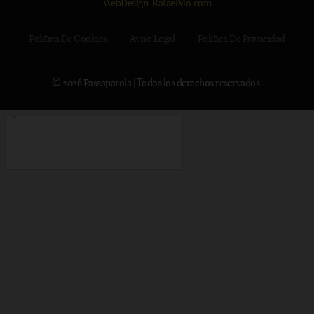
WebDesign. RafaelMo.com
Politica De Cookies
Aviso Legal
Política De Privacidad
© 2026 Passaparola | Todos los derechos reservados.