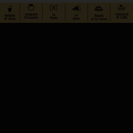
Antipasti
Golosería
La
Le
Bebidas
Risotti
& Insalate
& Caffé
Pasta
pizze
& Vinos
& Le Carni