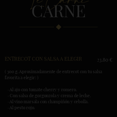
Le Carni
CARNE
ENTRECOT CON SALSA A ELEGIR
23.80 €
( 300 g. Aproximadamente de entrecot con tu salsa
favorita a elegir: )
· Al ajo con tomate cherry y romero.
· Con salsa de gorgonzola y crema de leche.
· Al vino marsala con champiñón y cebolla.
· Al pesto rojo.